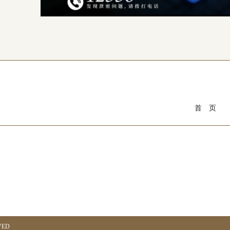
首 页
VED