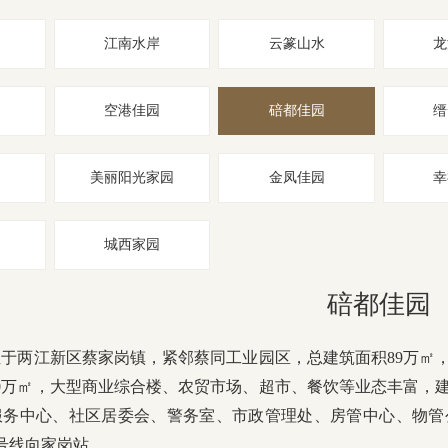
江南水岸
云篆山水
龙
空港佳园
碚都佳园
缙
美丽阳光家园
金凤佳园
幸
城西家园
碚都佳园
于两江新区蔡家岗镇，紧邻蔡同工业园区，总建筑面积89万㎡，分4
0万㎡，大型商业综合楼、农贸市场、超市、餐饮等业态丰富，建设
服务中心、社区居委会、警务室、市政管理处、房管中心、物管
号线向家岗站。