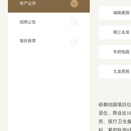
资产运营
城南家园
招商公告
两江名居
项目推荐
学府悦园
九龙西苑
碚都佳园项目位
居住，商业近1
所、医疗卫生
站，紧邻轨道6