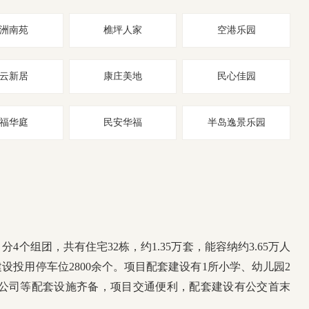
洲南苑
樵坪人家
空港乐园
云新居
康庄美地
民心佳园
福华庭
民安华福
半岛逸景乐园
个组团，共有住宅32栋，约1.35万套，能容纳约3.65万人
投用停车位2800余个。项目配套建设有1所小学、幼儿园2
公司等配套设施齐备，项目交通便利，配套建设有公交首末